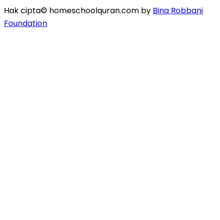
Hak cipta© homeschoolquran.com by
Bina Robbani
Foundation
Masuk
Password minimal 8 karakter
terdiri dari angka dan huruf, dan satu huruf besar
Saya ingin mendaftar sebagai instruktur
Ingat saya
Masuk
Daftar