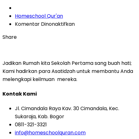
Author
Homeschool Qur'an
pada
Komentar Dinonaktifkan
Cheese
Share
Pizza
Jadikan Rumah kita Sekolah Pertama sang buah hati;
Kami hadirkan para Asatidzah untuk membantu Anda
melengkapi keilmuan mereka.
Kontak Kami
Jl. Cimandala Raya Kav. 30 Cimandala, Kec.
Sukaraja, Kab. Bogor
0811-321-3321
info@homeschoolquran.com